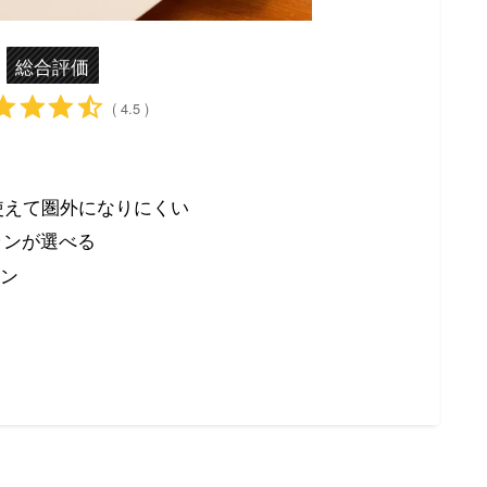
総合評価
( 4.5 )
の回線が使えて圏外になりにくい
プランが選べる
チン