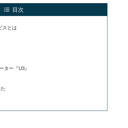
目次
ビスとは
ルーター『U3』
みた