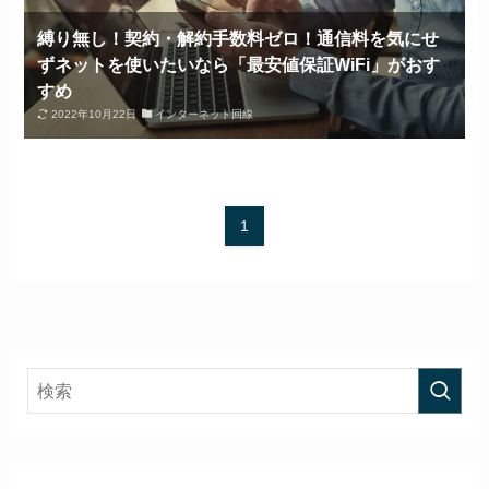
縛り無し！契約・解約手数料ゼロ！通信料を気にせ
ずネットを使いたいなら「最安値保証WiFi」がおす
すめ
2022年10月22日
インターネット回線
1