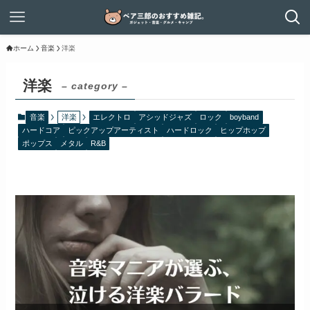
ホーム
音楽
洋楽
洋楽
– category –
音楽
洋楽
エレクトロ
アシッドジャズ
ロック
boyband
ハードコア
ピックアップアーティスト
ハードロック
ヒップホップ
ポップス
メタル
R&B