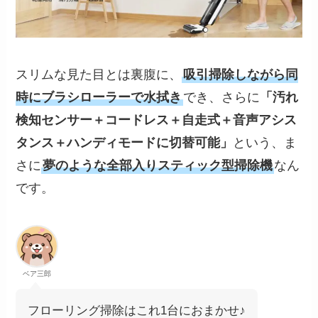
スリムな見た目とは裏腹に、
吸引掃除しながら同
時にブラシローラーで水拭き
でき、さらに
「汚れ
検知センサー＋コードレス＋自走式＋音声アシス
タンス＋ハンディモードに切替可能」
という、ま
さに
夢のような全部入りスティック型掃除機
なん
です。
ベア三郎
フローリング掃除はこれ1台におまかせ♪