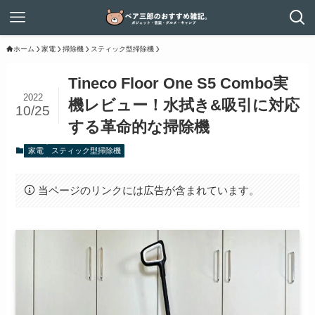
ホーム
家電
掃除機
スティック型掃除機
Tineco Floor One S5 Combo実
2022
機レビュー！水拭き&吸引に対応
10/25
する革命的な掃除機
家電
スティック型掃除機
当ページのリンクには広告が含まれています。