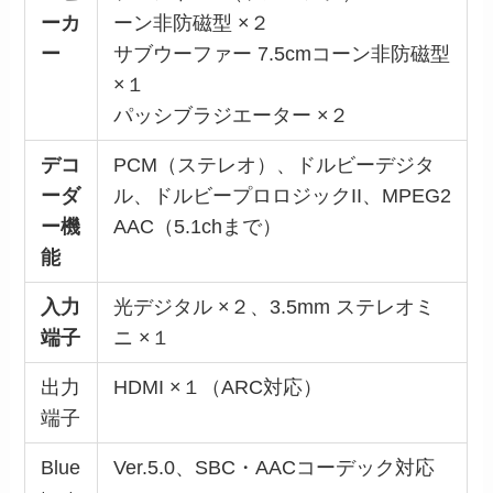
ーカ
ーン非防磁型 ×２
ー
サブウーファー 7.5cmコーン非防磁型
×１
パッシブラジエーター ×２
デコ
PCM（ステレオ）、ドルビーデジタ
ーダ
ル、ドルビープロロジックII、MPEG2
ー機
AAC（5.1chまで）
能
入力
光デジタル ×２、3.5mm ステレオミ
端子
ニ ×１
出力
HDMI ×１（ARC対応）
端子
Blue
Ver.5.0、SBC・AACコーデック対応