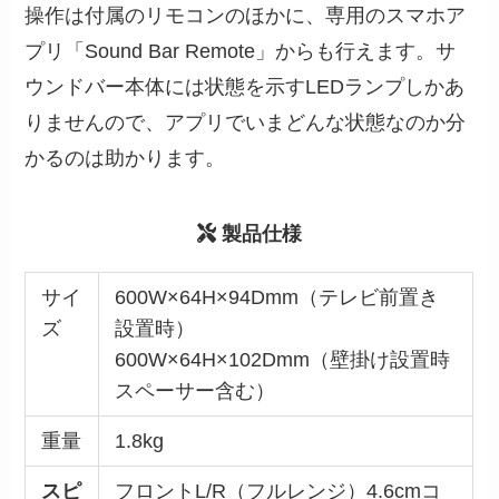
操作は付属のリモコンのほかに、専用のスマホア
プリ「Sound Bar Remote」からも行えます。サ
ウンドバー本体には状態を示すLEDランプしかあ
りませんので、アプリでいまどんな状態なのか分
かるのは助かります。
製品仕様
サイ
600W×64H×94Dmm（テレビ前置き
ズ
設置時）
600W×64H×102Dmm（壁掛け設置時
スペーサー含む）
重量
1.8kg
スピ
フロントL/R（フルレンジ）4.6cmコ