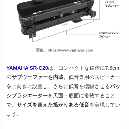
画像：https://www.yamaha.com
YAMAHA SR-C20
は、コンパクトな筐体に7.5cm
の
サブウーファーを内蔵
。低音専用のスピーカー
を上向きに設置し、さらに低音を増幅させる
パッ
シブラジエーター
を天面・底面に搭載すること
で、
サイズを超えた拡がりある低音
を実現してい
ます。