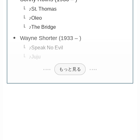
♪St. Thomas
♪Oleo
♪The Bridge
Wayne Shorter (1933 – )
♪Speak No Evil
♪Juju
もっと見る