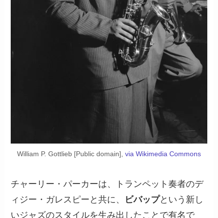
William P. Gottlieb [Public domain],
via Wikimedia Commons
チャーリー・パーカーは、トランペット奏者のデ
ィジー・ガレスピーと共に、
ビバップ
という新し
いジャズのスタイルを生み出したことで有名で