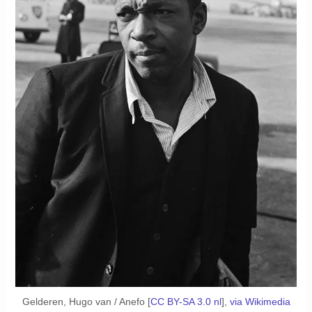
Gelderen, Hugo van / Anefo [
CC BY-SA 3.0 nl
],
via Wikimedia